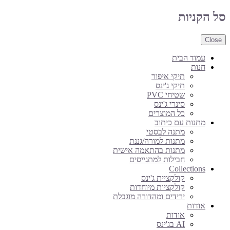
סל הקניות
Close
עמוד הבית
חנות
תיקי איפור
תיקי ג'ינס
שטיחי PVC
סינרי ג'ינס
כל המוצרים
מתנות עם כיתוב
מתנה לבסטי
מתנות למורה/גננת
מתנות בהתאמה אישית
חבילות למתגייסים
Collections
קולקציית ג'ינס
קולקציות מיוחדות
ירידים ומהדורה מוגבלת
אודות
אודות
AI בג'ינס