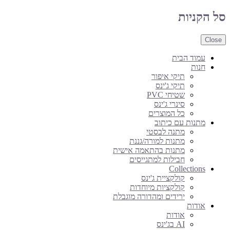
סל הקניות
Close
עמוד הבית
חנות
תיקי איפור
תיקי ג'ינס
שטיחי PVC
סינרי ג'ינס
כל המוצרים
מתנות עם כיתוב
מתנה לבסטי
מתנות למורה/גננת
מתנות בהתאמה אישית
חבילות למתגייסים
Collections
קולקציית ג'ינס
קולקציות מיוחדות
ירידים ומהדורה מוגבלת
אודות
אודות
AI בג'ינס