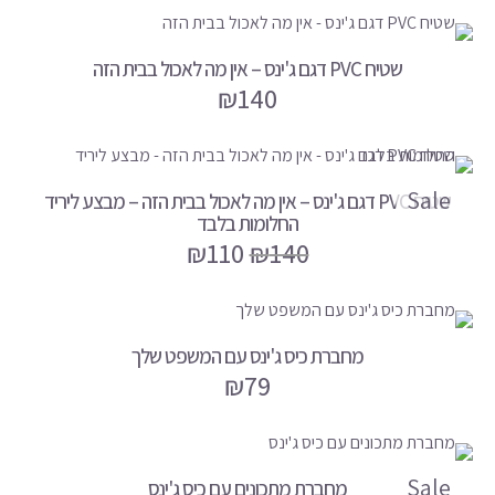
מתנות למורה/גננת
מתנות בהתאמה אישית
שטיח PVC דגם ג'ינס – אין מה לאכול בבית הזה
חבילות למתגייסים
₪
140
Collections
קולקציית ג'ינס
Sale
שטיח PVC דגם ג'ינס – אין מה לאכול בבית הזה – מבצע ליריד
קולקציות מיוחדות
החלומות בלבד
₪
110
₪
140
ירידים ומהדורה מוגבלת
אודות
אודות
מחברת כיס ג'ינס עם המשפט שלך
₪
79
AI בג'ינס
צרו קשר
Sale
מחברת מתכונים עם כיס ג'ינס