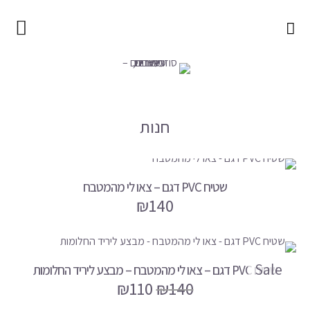
עמוד הבית
סוזי עיצובים – עיצובים, כיתובים ומוצרים
חנות
חנות
תיקי איפור
תיקי ג'ינס
שטיחי PVC
שטיח PVC דגם – צאו לי מהמטבח
₪
140
סינרי ג'ינס
כל המוצרים
מתנות עם כיתוב
Sale
שטיח PVC דגם – צאו לי מהמטבח – מבצע ליריד החלומות
₪
110
₪
140
מתנה לבסטי