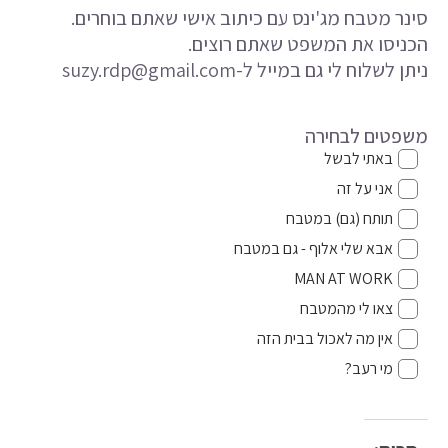
מתנות למורה/גננת
סינר מטבח מג'ינס עם כיתוב אישי שאתם בוחרים.
הכניסו את המשפט שאתם רוצים.
מתנות בהתאמה אישית
ניתן לשלוח לי גם במייל ל-suzy.rdp@gmail.com
חבילות למתגייסים
Collections
משפטים לבחירה
באתי לבשל
קולקציית ג'ינס
אני על זה
קולקציות מיוחדות
תותח (גם) במטבח
ירידים ומהדורה מוגבלת
אבא שלי אלוף - גם במטבח
אודות
MAN AT WORK
צאו לי מהמטבח
אודות
אין מה לאכול בבית הזה
AI בג'ינס
מי רעב?
צרו קשר