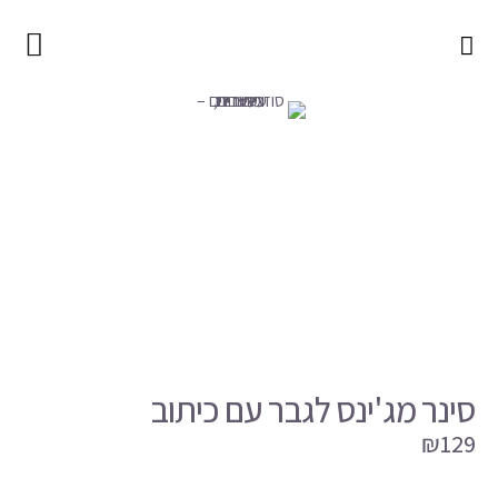
עמוד הבית
סוזי עיצובים – עיצובים, כיתובים ומוצרים
חנות
תיקי איפור
תיקי ג'ינס
שטיחי PVC
סינרי ג'ינס
כל המוצרים
סינר מג'ינס לגבר עם כיתוב
מתנות עם כיתוב
₪
129
מתנה לבסטי