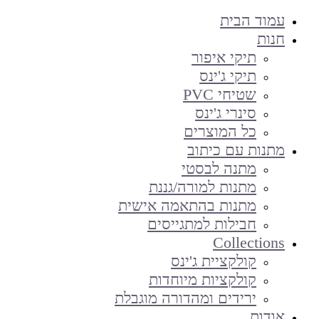
עמוד הבית
חנות
תיקי איפור
תיקי ג'ינס
שטיחי PVC
סינרי ג'ינס
כל המוצרים
מתנות עם כיתוב
מתנה לבסטי
מתנות למורה/גננת
מתנות בהתאמה אישית
חבילות למתגייסים
Collections
קולקציית ג'ינס
קולקציות מיוחדות
ירידים ומהדורה מוגבלת
אודות