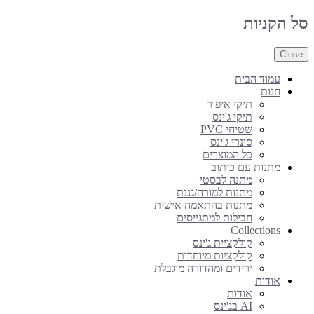
סל הקניות
Close
עמוד הבית
חנות
תיקי איפור
תיקי ג'ינס
שטיחי PVC
סינרי ג'ינס
כל המוצרים
מתנות עם כיתוב
מתנה לבסטי
מתנות למורה/גננת
מתנות בהתאמה אישית
חבילות למתגייסים
Collections
קולקציית ג'ינס
קולקציות מיוחדות
ירידים ומהדורה מוגבלת
אודות
אודות
AI בג'ינס