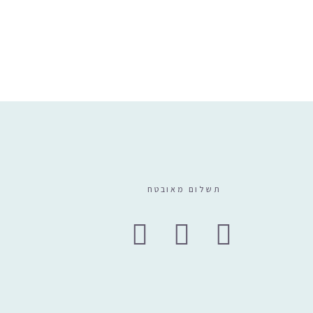
₪
69
תשלום מאובטח