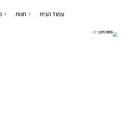
עמוד הבית
חנות
מ
סוזי עיצובים – עיצובים, כיתובים ומוצ
מוצרי טקסטיל מעוצבים עם כיתוב והרצאות AI
תיק איפור "אני לא צועקת"
₪
69
תיק מושלם לכל פריטי האיפור