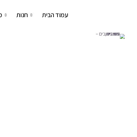
עמוד הבית
חנות
מ
סוזי עיצובים – עיצובים, כיתובים ומוצ
מוצרי טקסטיל מעוצבים עם כיתוב והרצאות AI
נרתיק איפור "גדולה מהחיים"
₪
69